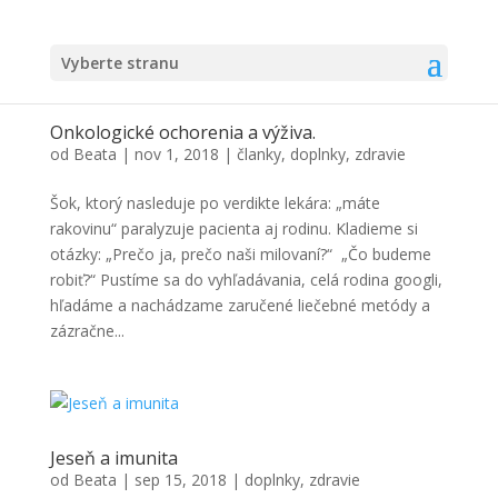
Vyberte stranu
Onkologické ochorenia a výživa.
od
Beata
|
nov 1, 2018
|
članky
,
doplnky
,
zdravie
Šok, ktorý nasleduje po verdikte lekára: „máte
rakovinu“ paralyzuje pacienta aj rodinu. Kladieme si
otázky: „Prečo ja, prečo naši milovaní?“ „Čo budeme
robiť?“ Pustíme sa do vyhľadávania, celá rodina googli,
hľadáme a nachádzame zaručené liečebné metódy a
zázračne...
Jeseň a imunita
od
Beata
|
sep 15, 2018
|
doplnky
,
zdravie