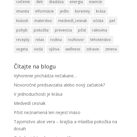
cvičenie
deti
diastáza
energia
esencie
imunita
informácie
jedlo
koreniny
krása
kvások
materstvo
medvedí_cesnak
očista
peľ
pohyb
pokožka
prevencia
pôst
rakovina
recepty
relax
rodina
rozhovor
tehotenstvo
vegeta
voda
výživa
wellness
zdravie
zmena
Čítajte na blogu
Vyhorenie prichádza nečakane…
Novoročné predsavzatia alebo nový začiatok?
V jednoduchosti je krása
Medvedí cesnak
Pôst neznamená len nejesť mäso
Tajomstvo aloe vera – krajšia a mladšia pokožka na
dosah