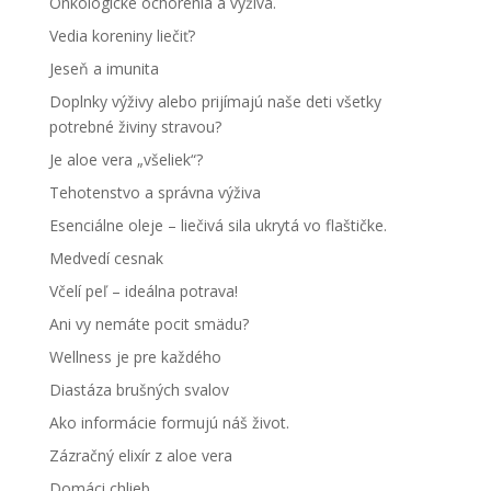
Onkologické ochorenia a výživa.
Vedia koreniny liečiť?
Jeseň a imunita
Doplnky výživy alebo prijímajú naše deti všetky
potrebné živiny stravou?
Je aloe vera „všeliek“?
Tehotenstvo a správna výživa
Esenciálne oleje – liečivá sila ukrytá vo flaštičke.
Medvedí cesnak
Včelí peľ – ideálna potrava!
Ani vy nemáte pocit smädu?
Wellness je pre každého
Diastáza brušných svalov
Ako informácie formujú náš život.
Zázračný elixír z aloe vera
Domáci chlieb