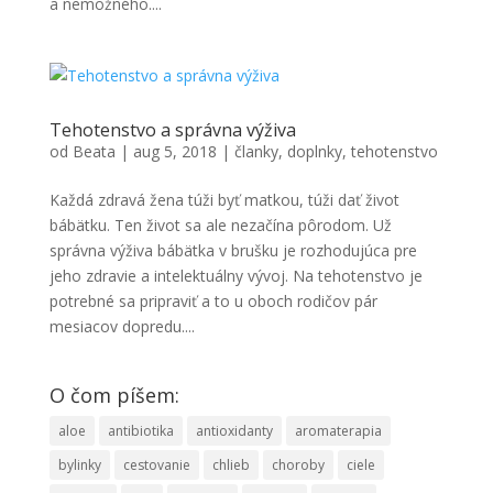
a nemožného....
Tehotenstvo a správna výživa
od
Beata
|
aug 5, 2018
|
članky
,
doplnky
,
tehotenstvo
Každá zdravá žena túži byť matkou, túži dať život
bábätku. Ten život sa ale nezačína pôrodom. Už
správna výživa bábätka v brušku je rozhodujúca pre
jeho zdravie a intelektuálny vývoj. Na tehotenstvo je
potrebné sa pripraviť a to u oboch rodičov pár
mesiacov dopredu....
O čom píšem:
aloe
antibiotika
antioxidanty
aromaterapia
bylinky
cestovanie
chlieb
choroby
ciele