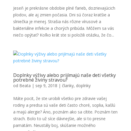
Jeseň je prekrásne obdobie plné farieb, dozrievajúcich
plodov, ale aj zmien počasia. Dni sú čoraz kratšie a
slniečka je menej. Strašia nás rôzne vírusové a
bakteriálne infekcie a chorých pribúda. Môžem sa vás
niečo opýtať? Koľko krát ste si položili otázku, že čo...
Doplnky výživy alebo prijímajú naše deti všetky
potrebné živiny stravou?
od
Beata
|
sep 9, 2018
|
članky
,
doplnky
Máte pocit, že ste urobili všetko pre zdravie vašej
rodiny a predsa sú vaše deti často choré, soplia, kašlú
a majú alergie? Áno, poznám ako sa cítite. Poznám ten
strach. Bolo to už síce dávnejšie, ale si to presne
pamätám. Neustály boj, skúšanie možného