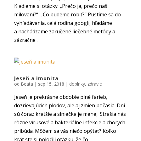
Kladieme si otázky: „Prečo ja, prečo naši
milovaní?“ „Čo budeme robiť?“ Pustíme sa do
vyhľadávania, celá rodina googli, hľadáme
a nachádzame zaručené liečebné metódy a
zázračne...
Jeseň a imunita
od
Beata
|
sep 15, 2018
|
doplnky
,
zdravie
Jeseň je prekrásne obdobie plné farieb,
dozrievajúcich plodov, ale aj zmien počasia. Dni
sú čoraz kratšie a slniečka je menej. Strašia nás
rôzne vírusové a bakteriálne infekcie a chorých
pribúda. Môžem sa vás niečo opýtať? Koľko
krát ste si položili otázku, že čo...