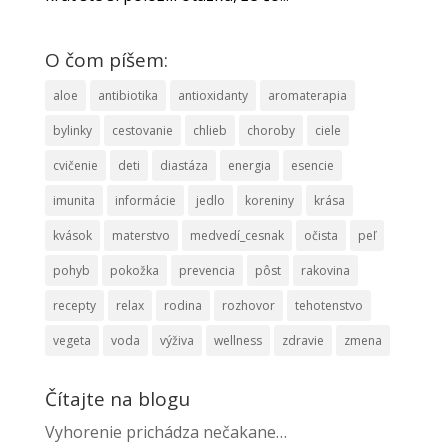
O čom píšem:
aloe
antibiotika
antioxidanty
aromaterapia
bylinky
cestovanie
chlieb
choroby
ciele
cvičenie
deti
diastáza
energia
esencie
imunita
informácie
jedlo
koreniny
krása
kvások
materstvo
medvedí_cesnak
očista
peľ
pohyb
pokožka
prevencia
pôst
rakovina
recepty
relax
rodina
rozhovor
tehotenstvo
vegeta
voda
výživa
wellness
zdravie
zmena
Čítajte na blogu
Vyhorenie prichádza nečakane…